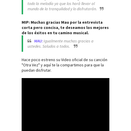
todo la melodía ya que los hará llevar al
mundo de la tranquilidad y lo disfrutarán.
MIP: Muchas gracias Mau por la entrevista
corta pero concisa, te deseamos los mejores
de los éxitos en tu camino musical.
MAU:
Igualmente muchas gracias a
ustedes. Saludos a todos.
Hace poco estreno su Video oficial de su canción
"Otra Vez" y aquí te la compartimos para que la
puedan disfrutar.