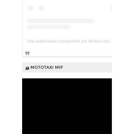
Una publicación compartida por Música Independiente Perú 🇵🇪 (@musica.independiente.peru)
🛺 MOTOTAXI MIP