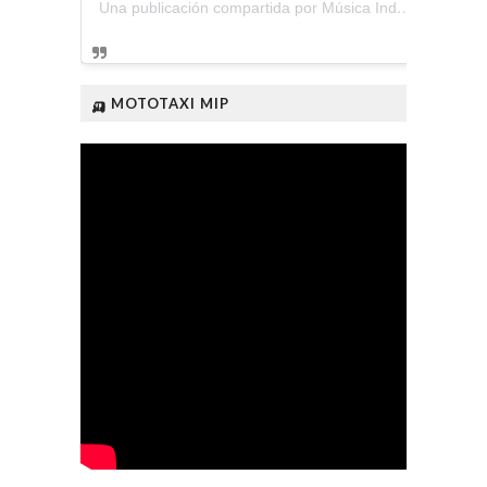
Una publicación compartida por Música Independiente Perú 🇵🇪 (@musica.independiente.peru)
🛺 MOTOTAXI MIP