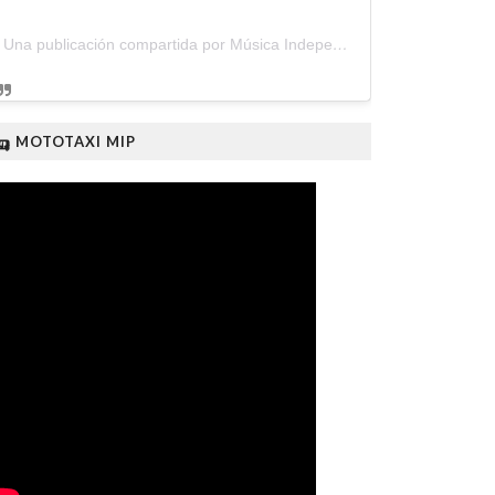
Una publicación compartida por Música Independiente Perú 🇵🇪 (@musica.independiente.peru)
🛺 MOTOTAXI MIP