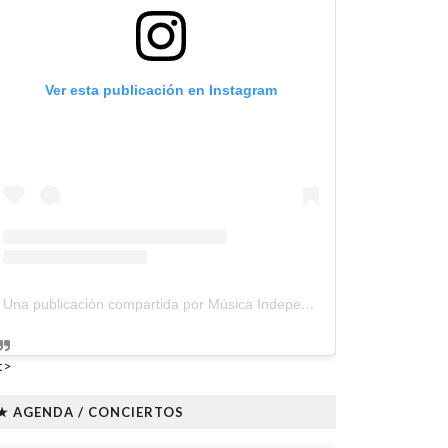
Ver esta publicación en Instagram
Una publicación compartida por Música Independiente Perú 🇵🇪 (@musica.independiente.peru)
t>
★ AGENDA / CONCIERTOS