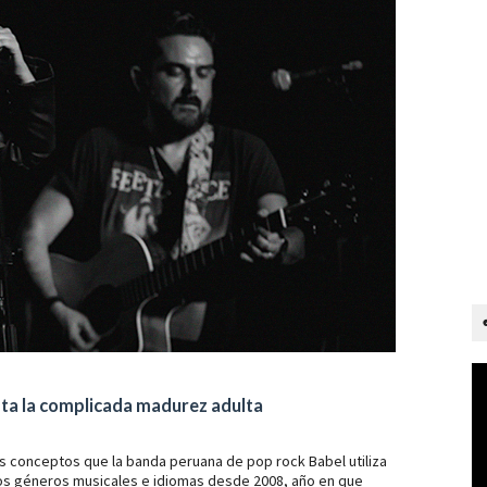
asta la complicada madurez adulta
los conceptos que la banda peruana de pop rock Babel utiliza
sos géneros musicales e idiomas desde 2008, año en que