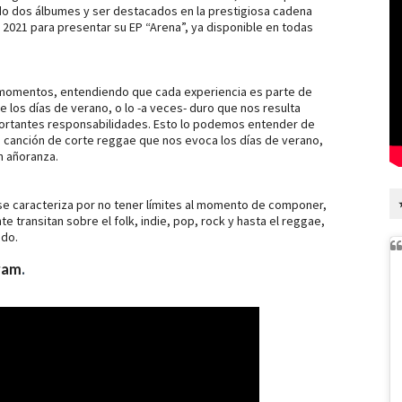
o dos álbumes y ser destacados en la prestigiosa cadena
 2021 para presentar su EP
“Arena”
, ya disponible en todas
momentos, entendiendo que cada experiencia es parte de
e los días de verano, o lo -a veces- duro que nos resulta
portantes responsabilidades. Esto lo podemos entender de
 canción de corte reggae que nos evoca los días de verano,
n añoranza.
se caracteriza por no tener límites al momento de componer,
transitan sobre el folk, indie, pop, rock y hasta el reggae,
ido.
ram
.