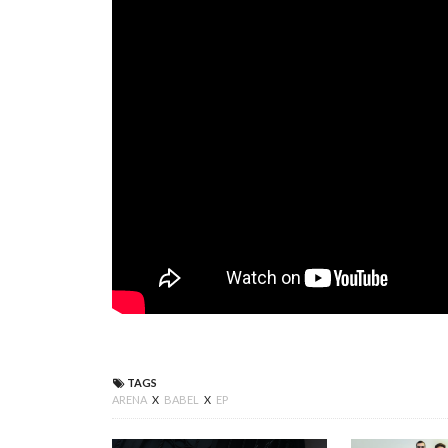
TAGS
ARENA
X
BABEL
X
EP