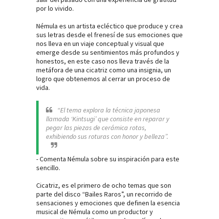
por lo vivido.
Némula es un artista ecléctico que produce y crea
sus letras desde el frenesí de sus emociones que
nos lleva en un viaje conceptual y visual que
emerge desde su sentimientos más profundos y
honestos, en este caso nos lleva través de la
metáfora de una cicatriz como una insignia, un
logro que obtenemos al cerrar un proceso de
vida.
“El tema explora la técnica japonesa
llamada ‘Kintsugi’ que consiste en reparar y
pegar las piezas de cerámica rotas,
exhibiendo sus roturas con honor y belleza”.
- Comenta Némula sobre su inspiración para este
sencillo.
Cicatriz, es el primero de ocho temas que son
parte del disco “Bailes Raros”, un recorrido de
sensaciones y emociones que definen la esencia
musical de Némula como un productor y