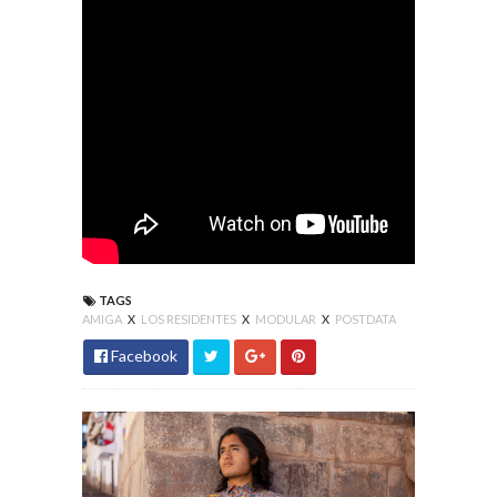
TAGS
AMIGA
X
LOS RESIDENTES
X
MODULAR
X
POSTDATA
Facebook