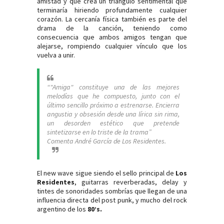
amistad y que crea un triángulo sentimental que
terminaría hiriendo profundamente cualquier
corazón. La cercanía física también es parte del
drama de la canción, teniendo como
consecuencia que ambos amigos tengan que
alejarse, rompiendo cualquier vínculo que los
vuelva a unir.
“"Amiga" constituye una de las mejores
melodías que he compuesto, junto con el
último sencillo próximo a estrenarse. Encierra
angustia y obsesión desde una lírica sin rima,
un desorden estético que pretende
sintetizarse en lo triste de la trama”
Comenta André García de Los Residentes.
El new wave sigue siendo el sello principal de
Los
Residentes
, guitarras reverberadas, delay y
tintes de sonoridades sombrías que llegan de una
influencia directa del post punk, y mucho del rock
argentino de los
80’s.