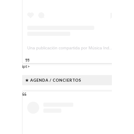
Una publicación compartida por Música Independiente Perú 🇵🇪 (@musica.independiente.peru)
ipt>
★ AGENDA / CONCIERTOS