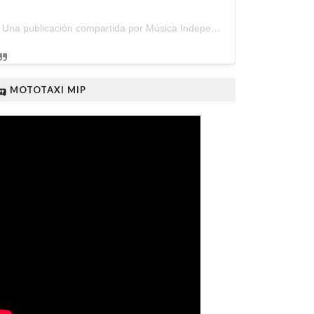
Una publicación compartida por Música Independiente Perú 🇵🇪 (@musica.independiente.peru)
🛺 MOTOTAXI MIP