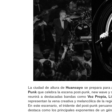
La ciudad de altura de
Huancayo
se prepara para a
Punk
que celebra la escena post-punk, new wave y 
reunirá a destacadas bandas como
Voz Propia, 
representan la vena creativa y melancólica de la reg
En este escenario, el tridente del post-punk perua
destaca como los principales exponentes de un gén