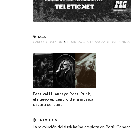
TAGS
CARLOS COMPSON
X
HUANCAYO
X
HUANCAYO POST-PUNK
X
Festival Huancayo Post-Punk,
el nuevo epicentro de la música
oscura peruana
PREVIOUS
La revolución del funk latino empieza en Perú: Conoce