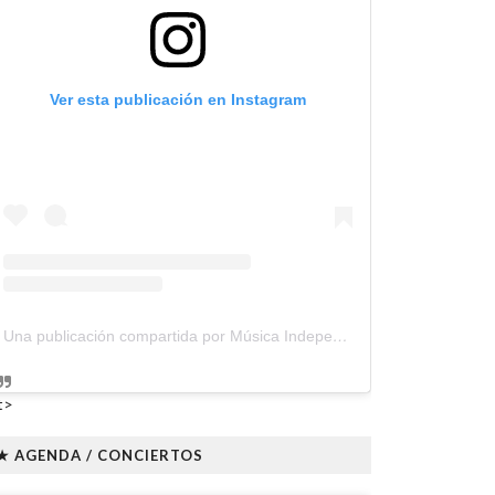
Ver esta publicación en Instagram
Una publicación compartida por Música Independiente Perú 🇵🇪 (@musica.independiente.peru)
t>
★ AGENDA / CONCIERTOS