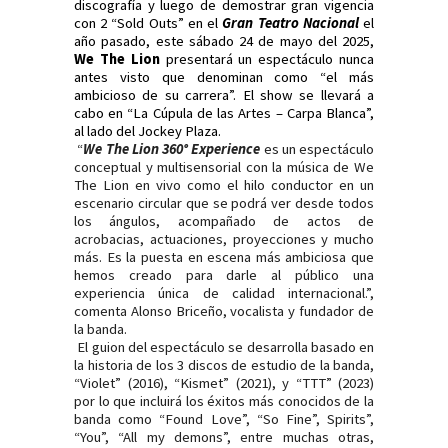
discografía y luego de demostrar gran vigencia
con 2 “Sold Outs” en el
Gran Teatro Nacional
el
año pasado, este sábado 24 de mayo del 2025,
We The Lion
presentará un espectáculo nunca
antes visto que denominan como “el más
ambicioso de su carrera”. El show se llevará a
cabo en “La Cúpula de las Artes – Carpa Blanca”,
al lado del Jockey Plaza.
“
We The Lion 360
°
Experience
es un espectáculo
conceptual y multisensorial con la música de We
The Lion en vivo como el hilo conductor en un
escenario circular que se podrá ver desde todos
los ángulos, acompañado de actos de
acrobacias, actuaciones, proyecciones y mucho
más. Es la puesta en escena más ambiciosa que
hemos creado para darle al público una
experiencia única de calidad internacional.”,
comenta Alonso Briceño, vocalista y fundador de
la banda.
El guion del espectáculo se desarrolla basado en
la historia de los 3 discos de estudio de la banda,
“Violet” (2016), “Kismet” (2021), y “TTT” (2023)
por lo que incluirá los éxitos más conocidos de la
banda como “Found Love”, “So Fine”, Spirits”,
“You”, “All my demons”, entre muchas otras,