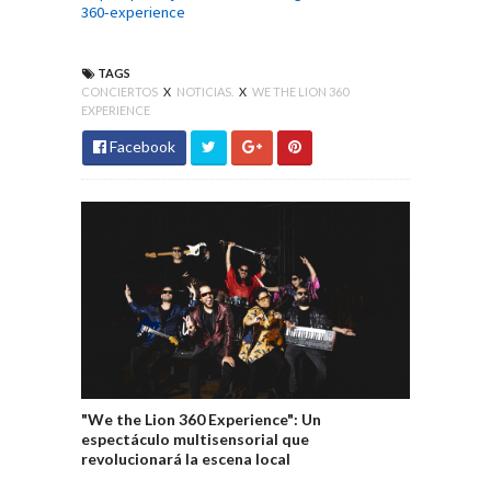
360-experience
TAGS
CONCIERTOS
X
NOTICIAS.
X
WE THE LION 360
EXPERIENCE
Facebook
"We the Lion 360 Experience": Un
espectáculo multisensorial que
revolucionará la escena local