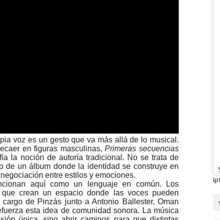
pia voz es un gesto que va más allá de lo musical.
ecaer en figuras masculinas,
Primeras secuencias
a la noción de autoría tradicional. No se trata de
no de un álbum donde la identidad se construye en
negociación entre estilos y emociones.
ip
funcionan aquí como un lenguaje en común. Los
no que crean un espacio donde las voces pueden
a cargo de Pinzás junto a Antonio Ballester, Oman
efuerza esta idea de comunidad sonora. La música
ión única, sino abrir caminos para que distintas