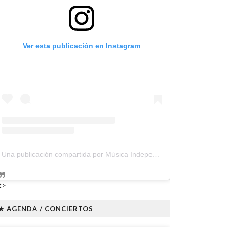
Ver esta publicación en Instagram
Una publicación compartida por Música Independiente Perú 🇵🇪 (@musica.independiente.peru)
t>
★ AGENDA / CONCIERTOS