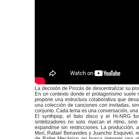
La decisión de Pinzás de descentralizar su pro
En un contexto donde el protagonismo suele r
propone una estructura colaborativa que desafí
una colección de canciones con invitadas, si
conjunto. Cada tema es una conversación, una 
El synthpop, el ítalo disco y el Hi-NRG 
sintetizadores no solo marcan el ritmo, si
expandirse sin restricciones. La producción, 
Morí, Rafael Benavides y Juancho Esquivel, r
de Ballet Mecánico no busca imponer una vis