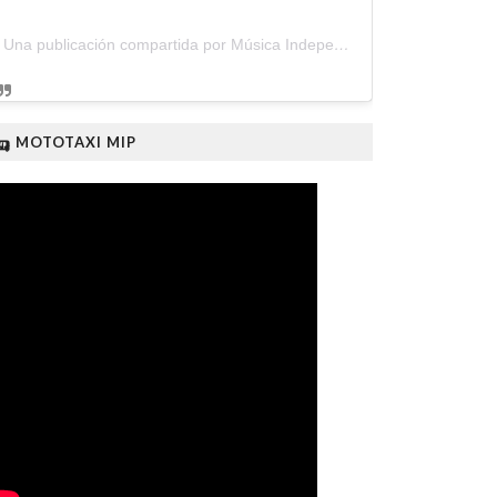
Una publicación compartida por Música Independiente Perú 🇵🇪 (@musica.independiente.peru)
🛺 MOTOTAXI MIP