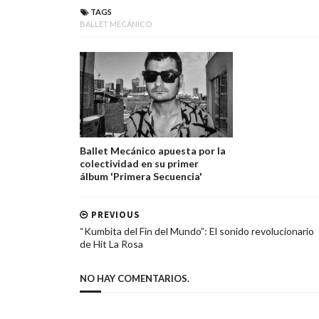
TAGS
BALLET MECÁNICO
Ballet Mecánico apuesta por la
colectividad en su primer
álbum 'Primera Secuencia'
PREVIOUS
“Kumbita del Fin del Mundo”: El sonido revolucionario
de Hit La Rosa
NO HAY COMENTARIOS.