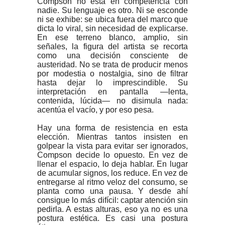
Compson no está en competencia con
nadie. Su lenguaje es otro. Ni se esconde
ni se exhibe: se ubica fuera del marco que
dicta lo viral, sin necesidad de explicarse.
En ese terreno blanco, amplio, sin
señales, la figura del artista se recorta
como una decisión consciente de
austeridad. No se trata de producir menos
por modestia o nostalgia, sino de filtrar
hasta dejar lo imprescindible. Su
interpretación en pantalla —lenta,
contenida, lúcida— no disimula nada:
acentúa el vacío, y por eso pesa.
Hay una forma de resistencia en esta
elección. Mientras tantos insisten en
golpear la vista para evitar ser ignorados,
Compson decide lo opuesto. En vez de
llenar el espacio, lo deja hablar. En lugar
de acumular signos, los reduce. En vez de
entregarse al ritmo veloz del consumo, se
planta como una pausa. Y desde ahí
consigue lo más difícil: captar atención sin
pedirla. A estas alturas, eso ya no es una
postura estética. Es casi una postura