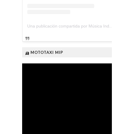
Una publicación compartida por Música Independiente Perú 🇵🇪 (@musica.independiente.peru)
🛺 MOTOTAXI MIP