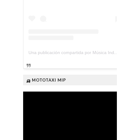
Una publicación compartida por Música Independiente Perú 🇵🇪 (@musica.independiente.peru)
🛺 MOTOTAXI MIP