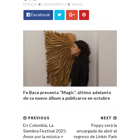
FE BACA
X
LANZAMIENTO
X
MAGIC.
Facebook
Fe Baca presenta “Magic”, último adelanto
de su nuevo álbum a publicarse en octubre
PREVIOUS
NEXT
En Colombia, La
Poppy será la
Siembra Festival 2025:
encargada de abrir el
Amor por la música +
regreso de Linkin Park