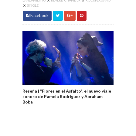
LANZAMIENTO
X
REVERB CHAMBER
X
ROCKPERUANO
X
SINGLE
Facebook
Reseña | "Flores en el Asfalto", el nuevo viaje
sonoro de Pamela Rodríguez y Abraham
Boba