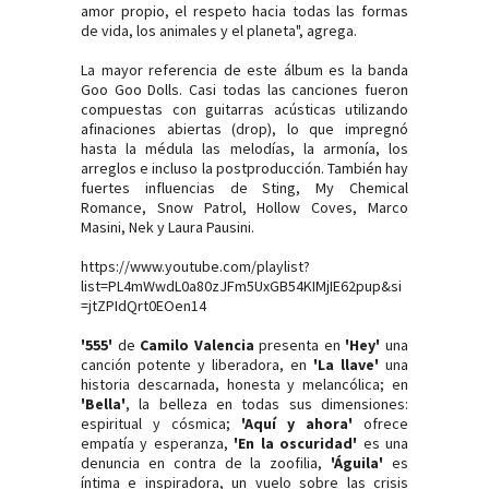
amor propio, el respeto hacia todas las formas
de vida, los animales y el planeta", agrega.
La mayor referencia de este álbum es la banda
Goo Goo Dolls. Casi todas las canciones fueron
compuestas con guitarras acústicas utilizando
afinaciones abiertas (drop), lo que impregnó
hasta la médula las melodías, la armonía, los
arreglos e incluso la postproducción. También hay
fuertes influencias de Sting, My Chemical
Romance, Snow Patrol, Hollow Coves, Marco
Masini, Nek y Laura Pausini.
https://www.youtube.com/playlist?
list=PL4mWwdL0a80zJFm5UxGB54KIMjIE62pup&si
=jtZPIdQrt0EOen14
'555'
de
Camilo Valencia
presenta en
'Hey'
una
canción potente y liberadora, en
'La llave'
una
historia descarnada, honesta y melancólica; en
'Bella'
, la belleza en todas sus dimensiones:
espiritual y cósmica;
'Aquí y ahora'
ofrece
empatía y esperanza,
'En la oscuridad'
es una
denuncia en contra de la zoofilia,
'Águila'
es
íntima e inspiradora, un vuelo sobre las crisis