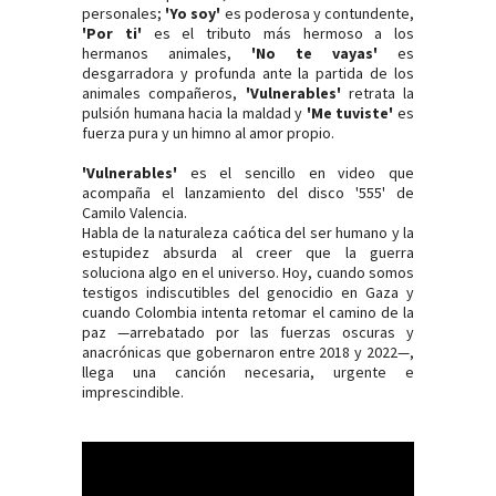
personales;
'Yo soy'
es poderosa y contundente,
'Por ti'
es el tributo más hermoso a los
hermanos animales,
'No te vayas'
es
desgarradora y profunda ante la partida de los
animales compañeros,
'Vulnerables'
retrata la
pulsión humana hacia la maldad y
'Me tuviste'
es
fuerza pura y un himno al amor propio.
'Vulnerables'
es el sencillo en video que
acompaña el lanzamiento del disco '555' de
Camilo Valencia.
Habla de la naturaleza caótica del ser humano y la
estupidez absurda al creer que la guerra
soluciona algo en el universo. Hoy, cuando somos
testigos indiscutibles del genocidio en Gaza y
cuando Colombia intenta retomar el camino de la
paz —arrebatado por las fuerzas oscuras y
anacrónicas que gobernaron entre 2018 y 2022—,
llega una canción necesaria, urgente e
imprescindible.