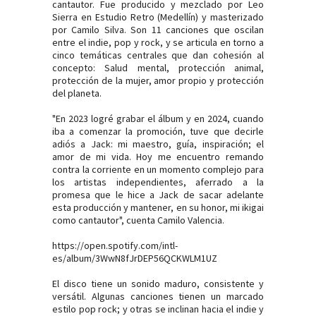
cantautor. Fue producido y mezclado por Leo
Sierra en Estudio Retro (Medellín) y masterizado
por Camilo Silva. Son 11 canciones que oscilan
entre el indie, pop y rock, y se articula en torno a
cinco temáticas centrales que dan cohesión al
concepto: Salud mental, protección animal,
protección de la mujer, amor propio y protección
del planeta.
"En 2023 logré grabar el álbum y en 2024, cuando
iba a comenzar la promoción, tuve que decirle
adiós a Jack: mi maestro, guía, inspiración; el
amor de mi vida. Hoy me encuentro remando
contra la corriente en un momento complejo para
los artistas independientes, aferrado a la
promesa que le hice a Jack de sacar adelante
esta producción y mantener, en su honor, mi ikigai
como cantautor", cuenta Camilo Valencia.
https://open.spotify.com/intl-
es/album/3WwN8fJrDEP56QCKWLM1UZ
El disco tiene un sonido maduro, consistente y
versátil. Algunas canciones tienen un marcado
estilo pop rock; y otras se inclinan hacia el indie y