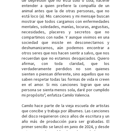
de depresión que no está solo o sola; hacerle
entender a quien prefiere la compañía de un
animal antes que la de otras personas, que no
está loco (a). Mis canciones y mi mensaje buscan
mostrar que todos cargamos con enfermedades
mentales, soledades, manías, locuras, angustias,
necesidades, placeres y secretos que no
compartimos con nadie. Y aunque vivimos en una
sociedad que insiste en desconectarnos y
deshumanizarnos, aún podemos encontrar a
otros seres que nos hacen sentir a salvo, que nos
recuerdan que no estamos desquiciados. Quiero
afirmar, con toda claridad, que los
verdaderamente perdidos no son quienes
sienten o piensan diferente, sino aquellos que no
saben respetar todas las formas de vida ni creen
en el amor. Si mis canciones logran que una
persona se sienta menos sola, daré por cumplido
mi propósito", enfatiza Camilo Valencia.
Camilo hace parte de la vieja escuela de artistas
que concibe y trabaja por álbumes. Las canciones
del
disco requirieron cinco años de escritura y un
año más de producción para ser grabadas. El
primer sencillo se lanzó en junio de 2024, y desde