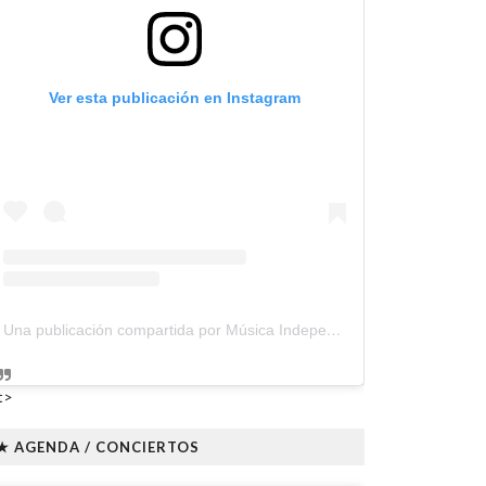
Ver esta publicación en Instagram
Una publicación compartida por Música Independiente Perú 🇵🇪 (@musica.independiente.peru)
t>
★ AGENDA / CONCIERTOS