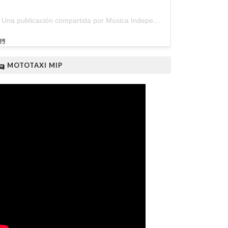
Una publicación compartida por Música Independiente Perú 🇵🇪 (@musica.independiente.peru)
🛺 MOTOTAXI MIP