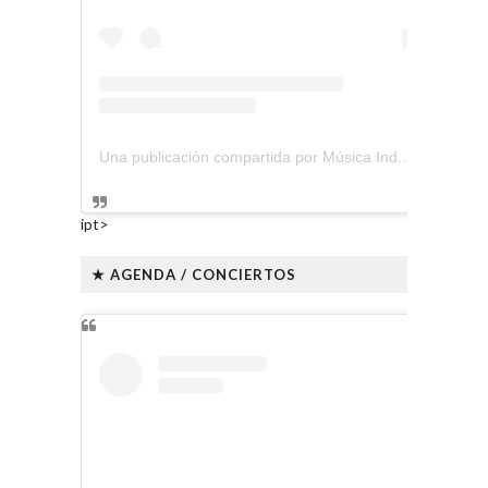
Una publicación compartida por Música Independiente Perú 🇵🇪 (@musica.independiente.peru)
ipt>
★ AGENDA / CONCIERTOS