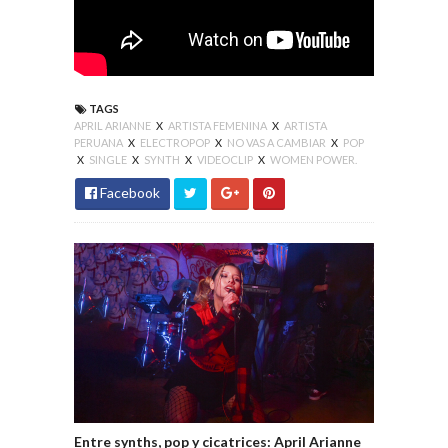
TAGS
APRIL ARIANNE
X
ARTISTA FEMENINA
X
ARTISTA
PERUANA
X
ELECTROPOP
X
NO VAS A CAMBIAR
X
POP
X
SINGLE
X
SYNTH
X
VIDEOCLIP
X
WOMEN POWER.
Facebook
Entre synths, pop y cicatrices: April Arianne