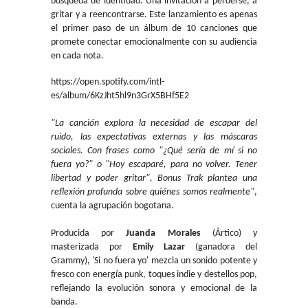
búsqueda de identidad. Una invitación a perderse, a
gritar y a reencontrarse. Este lanzamiento es apenas
el primer paso de un álbum de 10 canciones que
promete conectar emocionalmente con su audiencia
en cada nota.
https://open.spotify.com/intl-
es/album/6KzJht5hl9n3GrX5BHf5E2
"La canción explora la necesidad de escapar del
ruido, las expectativas externas y las máscaras
sociales. Con frases como "¿Qué sería de mí si no
fuera yo?" o "Hoy escaparé, para no volver. Tener
libertad y poder gritar", Bonus Trak plantea una
reflexión profunda sobre quiénes somos realmente"
,
cuenta la agrupación bogotana.
Producida por
Juanda Morales
(Ártico) y
masterizada por
Emily Lazar
(ganadora del
Grammy), 'Si no fuera yo' mezcla un sonido potente y
fresco con energía punk, toques indie y destellos pop,
reflejando la evolución sonora y emocional de la
banda.