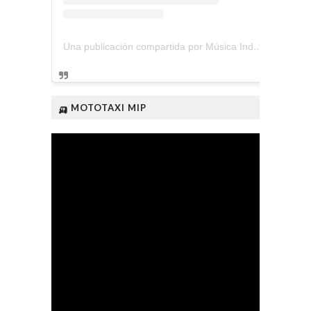
Una publicación compartida por Música Independiente Perú 🇵🇪 (@musica.independiente.peru)
🛺 MOTOTAXI MIP