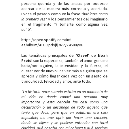
persona querida y de las ansias por poderse
acercar de la manera más correcta y acertada.
Evoca el pasado como en la frase
"hablarte como
la primera vez"
y los pensamientos del imaginario
en el fragmento "Y tomarte como alguna vez
soñé".
https://open.spotify.com/intl-
es/album/4TGOpdsjfj7RVyZ45uuyoB
Las temáticas principales de
'Clavel'
de
Noah
Froid
son la esperanza, también el amor genuino
hacia/por alguien, la intensidad y la fuerza, el
querer ver de nuevo una vez más a alguien que se
aprecia y cómo llegar cada vez con un gesto de
tranquilidad, felicidad y amor, ante todo.
"La historia nace cuando estaba en un momento de
mi vida en donde conocí una persona muy
importante y esta canción fue casi como una
declaración o un desahogo de todo aquello que
tenía que decir, pero que en palabras era casi
imposible; así que opté por hacer una canción,
donde se dijese y se pudiese entender con total
claridad, qué pasaba por mi cabeza y qué sentires