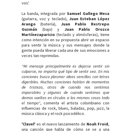
vos'.
La banda, integrada por
Samuel Gallego Mesa
(guitarra, voz y teclado),
Juan Esteban López
Arango
(batería),
Juan Pablo Restrepo
Guzmán
(bajo) y
Juan Pablo Orozco
Martínezaparicio
(teclado y atmósferas), tiene
como intención en su propuesta abrir un espacio
para sentir la música y sus mensajes donde la
gente pueda liberar cada una de sus emociones a
veces tan reprimidas.
"Mi mensaje principalmente es dejarse sentir sin
culparse, no importa qué tipo de sentir sea. En mis
canciones busco plasmar ideas sencillas con letras
digeribles. Muchas canciones hablan de momentos
de tristeza, otras de cuando nos sentimos
imparables y algunas de cuando sentimos que
damos vueltas en círculos a las mismas cosas todo
el tiempo"
, comenta el artista colombiano con
influencias de rock, blues, baladas, pop, jazz, la
música clásica y el rock psicodélico.
'Clavel'
es el nuevo lanzamiento de
Noah Froid
,
una canción que habla de cómo se ve a una