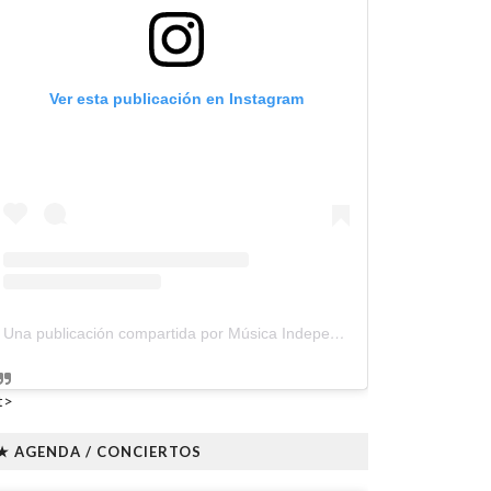
Ver esta publicación en Instagram
Una publicación compartida por Música Independiente Perú 🇵🇪 (@musica.independiente.peru)
t>
★ AGENDA / CONCIERTOS