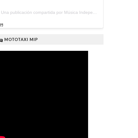
Una publicación compartida por Música Independiente Perú 🇵🇪 (@musica.independiente.peru)
🛺 MOTOTAXI MIP