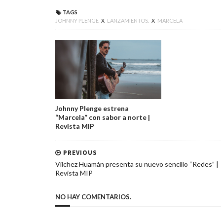
TAGS
JOHNNY PLENGE
X
LANZAMIENTOS.
X
MARCELA
Johnny Plenge estrena
“Marcela” con sabor a norte |
Revista MIP
PREVIOUS
Vilchez Huamán presenta su nuevo sencillo “Redes” |
Revista MIP
NO HAY COMENTARIOS.