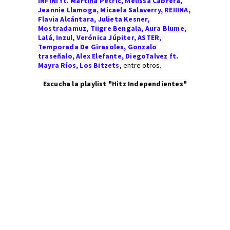
INFINI ft. Martina Petric, Melissa Cabrera, 
Jeannie Llamoga, Micaela Salaverry, REIIINA, 
Flavia Alcántara, Julieta Kesner, 
Mostradamuz, Tiigre Bengala, Aura Blume, 
Lalá, Inzul, Verónica Júpiter, ASTER, 
Temporada De Girasoles, Gonzalo 
traseñalo, Alex Elefante, DiegoTalvez ft. 
Mayra Ríos, Los Bitzets
, entre otros.
Escucha la playlist "Hitz Independientes"