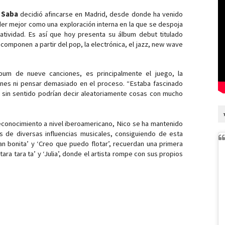
 Saba
 decidió afincarse en Madrid, desde donde ha venido 
er mejor como una exploración interna en la que se despoja 
de barreras mentales para dar rienda suelta a su creatividad. Es así que hoy presenta su álbum debut titulado 
componen a partir del pop, la electrónica, el jazz, new wave 
um de nueve canciones, es principalmente el juego, la 
iones ni pensar demasiado en el proceso. “Estaba fascinado 
a sin sentido podrían decir aleatoriamente cosas con mucho 
econocimiento a nivel iberoamericano, Nico se ha mantenido 
s de diversas influencias musicales, consiguiendo de esta 
 bonita’ y ‘Creo que puedo flotar’, recuerdan una primera 
tara tara ta’ y ‘Julia’, donde el artista rompe con sus propios 