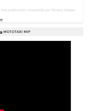
Una publicación compartida por Música Independiente Perú 🇵🇪 (@musica.independiente.peru)
🛺 MOTOTAXI MIP