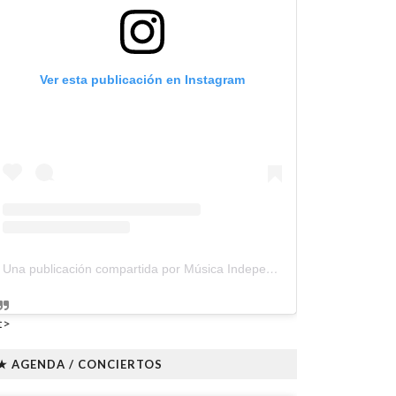
Ver esta publicación en Instagram
Una publicación compartida por Música Independiente Perú 🇵🇪 (@musica.independiente.peru)
t>
★ AGENDA / CONCIERTOS