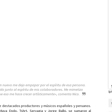
n nuevo me dejo empapar por el espíritu de esa persona. 
o junto al espíritu de mis colaboradores. Me mimetizo 
ip
ue eso me hace crecer artísticamente», comenta Nico.
de destacados productores y músicos españoles y peruanos. 
Maya Endo, Tshrt, Servagia y Jorge Balbi, se sumaron al 