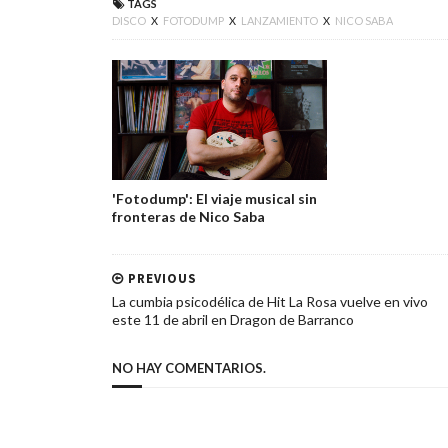
TAGS
DISCO
X
FOTODUMP
X
LANZAMIENTO
X
NICO SABA
'Fotodump': El viaje musical sin
fronteras de Nico Saba
PREVIOUS
La cumbia psicodélica de Hit La Rosa vuelve en vivo
este 11 de abril en Dragon de Barranco
NO HAY COMENTARIOS.