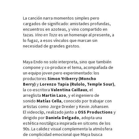
La canción narra momentos simples pero
cargados de significado: amistades profundas,
encuentros en azoteas, y vino compartido en
tazas.
Vino en Taza
es un homenaje al presente, a
lo fugaz, a esos vínculos que marcan sin
necesidad de grandes gestos.
Maya Endo no solo interpreta, sino que también
compone y co-produce el tema, acompañada de
un equipo joven pero experimentado: los
productores
Simon Yriberry (Moncho
Berry)
y
Lorenzo Tapia (Rulolo, Temple Sour)
,
la co-escritora
Valentina Caillaux
, el
arreglista
Martin Lazo
, y el ingeniero de
sonido
Matías Cella
, conocido por trabajar con
artistas como Jorge Drexler y Kevin Johansen.
El videoclip, realizado junto a
OSS Productions
y
dirigido por
Daniela Delgado
, adopta una
estética nostálgica inspirada en sitcoms de los
90s. La calidez visual complementa la atmósfera
de complicidad emocional que Maya busca