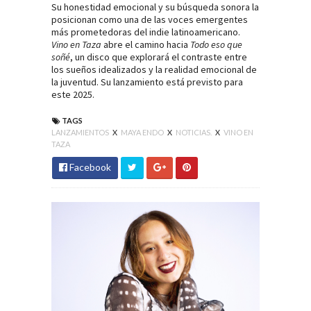
Su honestidad emocional y su búsqueda sonora la
posicionan como una de las voces emergentes
más prometedoras del indie latinoamericano.
Vino en Taza
abre el camino hacia
Todo eso que
soñé
, un disco que explorará el contraste entre
los sueños idealizados y la realidad emocional de
la juventud. Su lanzamiento está previsto para
este 2025.
TAGS
LANZAMIENTOS
X
MAYA ENDO
X
NOTICIAS.
X
VINO EN
TAZA
Facebook