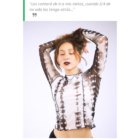
“Les contaré de ti a mis nietos, cuando 3/4 de
mi vida los tenga atrás...”