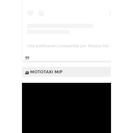
Una publicación compartida por Música Independiente Perú 🇵🇪 (@musica.independiente.peru)
🛺 MOTOTAXI MIP