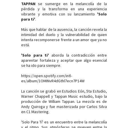
TAPPAN
se sumerge en la melancolía de la
pérdida y la transforma en una experiencia
vibrante y emotiva con su lanzamiento
'Solo
para ti'
.
Más que hablar de la ausencia, la canción revela la
intimidad del duelo y la vulnerabilidad de quien
intenta recomponerse frente a un amor que ya no
está.
'Solo para ti'
aborda la contradicción entre
aparentar fortaleza y aceptar que algo esencial
se ha ido para siempre.
https://open.spotify.com/intl-
es/album/1OMINvR4dGthl7ecn7P14W
La canción se grabó en Estudios Eón, 5ta Estudio,
Warner Chappell y Tappan Music estudio, bajo la
producción de William Tappan. La mezcla es de
Andy Quiroga y fue masterizada por Carlos Silva
en C1 Mastering.
'Solo Para Tí' es un encuentro entre la melancolía
y el ritmo. Sus atmósferas se mueven entre la