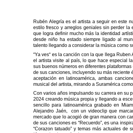
Rubén Alegría es el artista a seguir en este 
estilo fresco y arreglos geniales sin perder la
que logra definir mucho más la identidad artí
desde niño ha estado siempre ligado al mun
talento llegando a considerar la música como su
“Ya ves“ es la canción con la que llega Ruben A
el artista visite al país, lo que hace especial
sus buenos números en diferentes plataformas di
de sus canciones, incluyendo su más reciente é
aceptación en latinoamérica, ambas cancione
musical del artista, mirando a Suramérica como
Con varios años impulsando su carrera en su paí
2024 creando música propia y llegando a escen
sencillo para latinoamérica grabado en Miam
Alejandro Jaén, con un videoclip que marca
mercado que lo acogió de gran manera con can
de sus canciones es “Recuerdo”, es una inspira
“Corazon tatuado” y temas más actuales de su