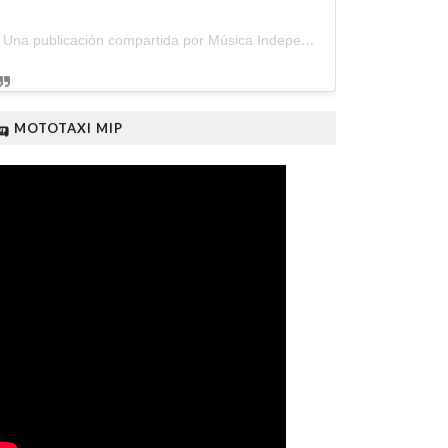
Una publicación compartida por Música Independiente Perú 🇵🇪 (@musica.independiente.peru)
🛺 MOTOTAXI MIP