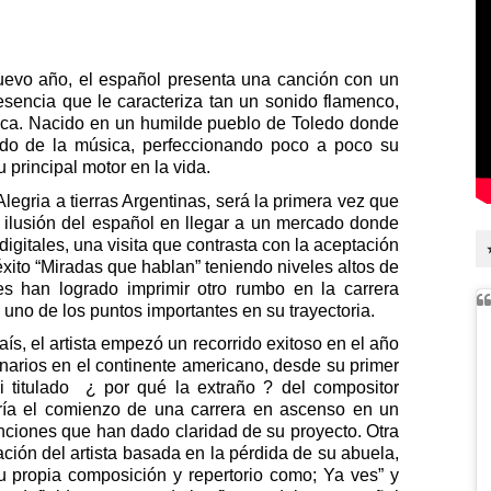
nuevo año, el español presenta una canción con un
 esencia que le caracteriza tan un sonido flamenco,
stica. Nacido en un humilde pueblo de Toledo donde
do de la música, perfeccionando poco a poco su
 principal motor en la vida.
legria a tierras Argentinas, será la primera vez que
 la ilusión del español en llegar a un mercado donde
gitales, una visita que contrasta con la aceptación
xito “Miradas que hablan” teniendo niveles altos de
s han logrado imprimir otro rumbo en la carrera
 uno de los puntos importantes en su trayectoria.
s, el artista empezó un recorrido exitoso en el año
arios en el continente americano, desde su primer
i titulado ¿ por qué la extraño ? del compositor
ría el comienzo de una carrera en ascenso en un
ciones que han dado claridad de su proyecto. Otra
ción del artista basada en la pérdida de su abuela,
 propia composición y repertorio como; Ya ves” y