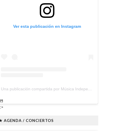
Ver esta publicación en Instagram
Una publicación compartida por Música Independiente Perú 🇵🇪 (@musica.independiente.peru)
t>
★ AGENDA / CONCIERTOS