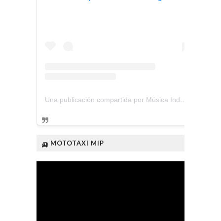
Una publicación compartida por Música Independiente Perú 🇵🇪 (@musica.independiente.peru)
🛺 MOTOTAXI MIP